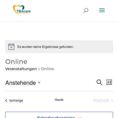
Es wurden keine Ergebnisse gefunden.
Online
Veranstaltungen
Online
Anstehende
Veran
Ve
Suche
Liste
An
Datum
Such
wählen.
Na
Heute
Nächste
Veranstaltungen
Vorherige
und
Veransta
Ansic
Kalender abonnieren