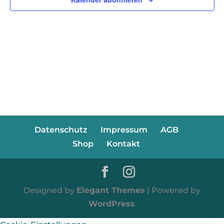
Navig
Datenschutz
Impressum
AGB
Shop
Kontakt
Designed by
Elegant Themes
| Powered by
WordPress