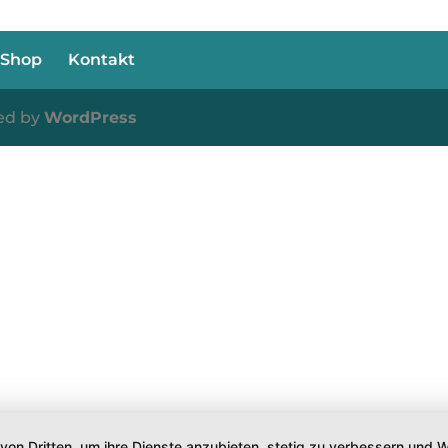
Shop
Kontakt
ed by
WordPress
 von Dritten, um ihre Dienste anzubieten, stetig zu verbessern un