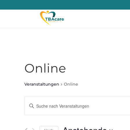
Online
Veranstaltungen
Online
Veranstaltungen
Bitte
Suche
Schlüsselwort
eingeben.
und
Suche