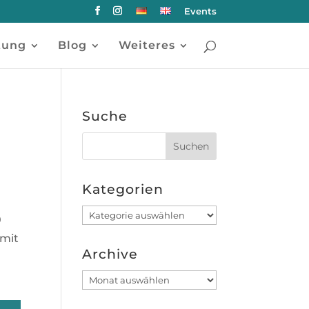
Events
tung
Blog
Weiteres
Suche
Kategorien
Kategorien
0
amit
Archive
Archive