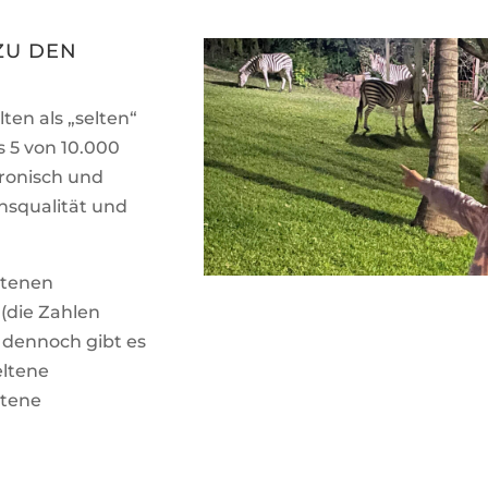
ZU DEN
ten als „selten“
s 5 von 10.000
hronisch und
nsqualität und
ltenen
(die Zahlen
 dennoch gibt es
eltene
ltene