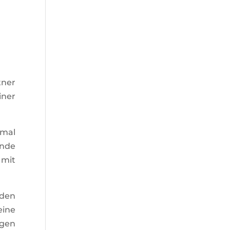
tner
iner
 mal
Ende
 mit
 den
eine
igen