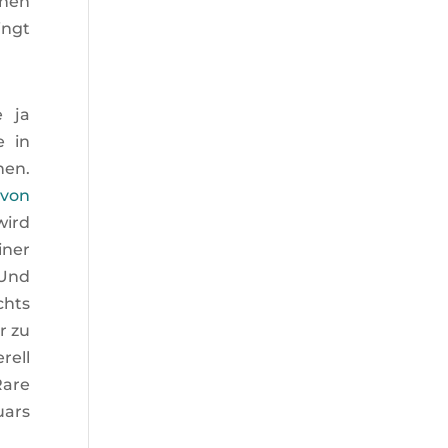
enen
ingt
 ja
e in
hen.
 von
wird
iner
 Und
chts
r zu
rell
Rare
uars