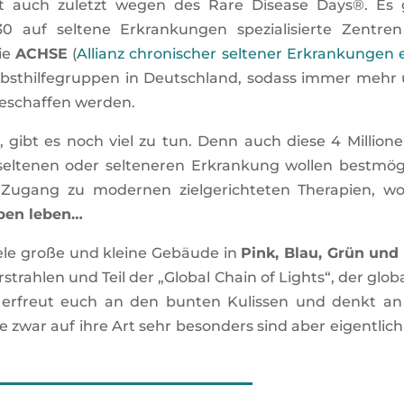
cht auch zuletzt wegen des Rare Disease Days®. Es 
30 auf seltene Erkrankungen spezialisierte Zentre
die
ACHSE
(
Allianz chronischer seltener Erkrankungen e
bsthilfegruppen in Deutschland, sodass immer mehr
geschaffen werden.
gibt es noch viel zu tun. Denn auch diese 4 Millionen
seltenen oder selteneren Erkrankung wollen bestmög
 Zugang zu modernen zielgerichteten Therapien, wo
ben leben…
ele große und kleine Gebäude in
Pink, Blau, Grün und 
trahlen und Teil der „Global Chain of Lights“, der glob
, erfreut euch an den bunten Kulissen und denkt an
e zwar auf ihre Art sehr besonders sind aber eigentlich 