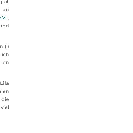
gibt
n an
.V.
),
 und
 (!)
lich
llen
Lila
alen
 die
viel