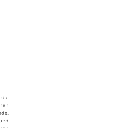
 die
enen
rde,
 und