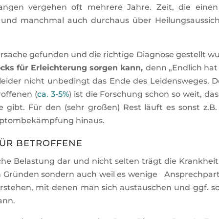
angen vergehen oft mehrere Jahre. Zeit, die einen
 und manchmal auch durchaus über Heilungsaussic
rsache gefunden und die richtige Diagnose gestellt w
cks für Erleichterung sorgen kann,
denn „Endlich hat
leider nicht unbedingt das Ende des Leidensweges. 
roffenen (
ca. 3-5%
) ist die Forschung schon so weit, das
e gibt. Für den (sehr großen) Rest läuft es sonst z.B.
ymptombekämpfung hinaus.
FÜR BETROFFENE
sche Belastung dar und nicht selten trägt die Krankheit
hen Gründen sondern auch weil es wenige Ansprechpar
verstehen, mit denen man sich austauschen und ggf. s
ann.