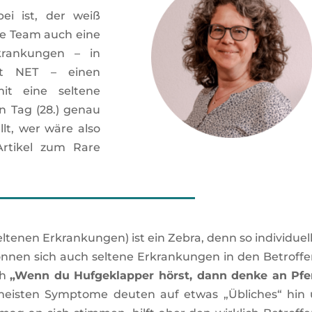
ei ist, der weiß
e Team auch eine
krankungen – in
at NET – einen
t eine seltene
n Tag (28.) genau
lt, wer wäre also
Artikel zum Rare
tenen Erkrankungen) ist ein Zebra, denn so individuell
 können sich auch seltene Erkrankungen in den Betroff
ch
„Wenn du Hufgeklapper hörst, dann denke an Pfe
 meisten Symptome deuten auf etwas „Übliches“ hin