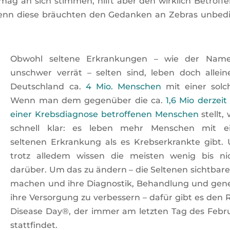
 mag an sich stimmen, hilft aber den wirklich Betroff
enn diese bräuchten den Gedanken an Zebras unbed
Obwohl seltene Erkrankungen – wie der Name
unschwer verrät – selten sind, leben doch allein
Deutschland ca.
4 Mio. Menschen
mit einer solc
Wenn man dem gegenüber die ca.
1,6 Mio derzeit
einer Krebsdiagnose betroffenen Menschen
stellt, 
schnell klar: es leben mehr Menschen mit e
seltenen Erkrankung als es Krebserkrankte gibt.
trotz alledem wissen die meisten wenig bis ni
darüber. Um das zu ändern – die Seltenen sichtbare
machen und ihre Diagnostik, Behandlung und gene
ihre Versorgung zu verbessern – dafür gibt es den 
Disease Day®, der immer am letzten Tag des Febr
stattfindet.