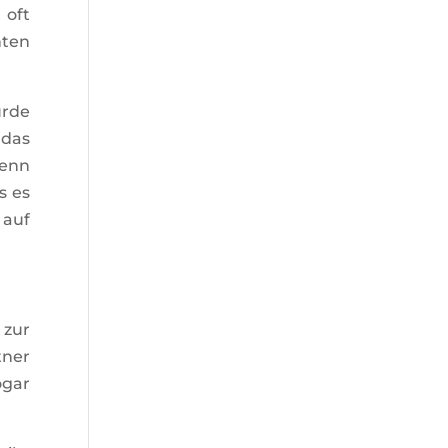
 oft
hten
urde
 das
Denn
s es
 auf
 zur
tner
ogar