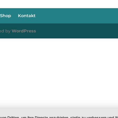
Shop
Kontakt
ed by
WordPress
 von Dritten, um ihre Dienste anzubieten, stetig zu verbessern un