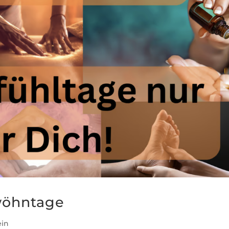
wöhntage
ein