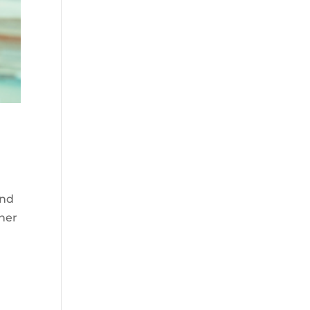
und
cher